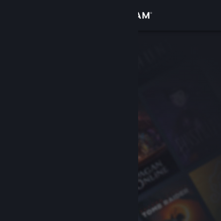
Bejelentkezés
Áruház
Közösség
Névjegy
Támogatás
Nyelvváltás
A Steam mobilalkalmazás beszerzése
Asztali weboldalra váltás