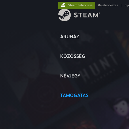
Steam telepítése
Bejelentkezés
|
ny
ÁRUHÁZ
KÖZÖSSÉG
NÉVJEGY
TÁMOGATÁS