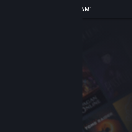
Bejelentkezés
Áruház
Közösség
Névjegy
Támogatás
Nyelvváltás
A Steam mobilalkalmazás beszerzése
Asztali weboldalra váltás