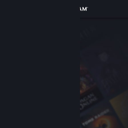
Bejelentkezés
Áruház
Közösség
Névjegy
Támogatás
Nyelvváltás
A Steam mobilalkalmazás beszerzése
Asztali weboldalra váltás