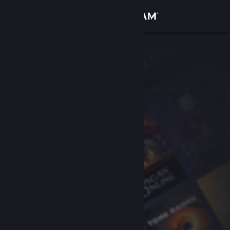
Bejelentkezés
Áruház
Közösség
Névjegy
Támogatás
Nyelvváltás
A Steam mobilalkalmazás beszerzése
Asztali weboldalra váltás