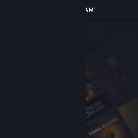
Bejelentkezés
Áruház
Közösség
Névjegy
Támogatás
Nyelvváltás
A Steam mobilalkalmazás beszerzése
Asztali weboldalra váltás