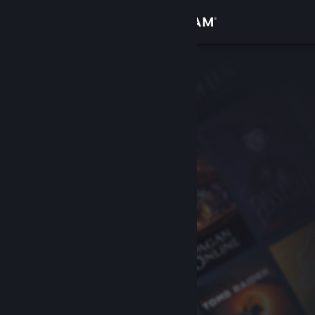
Bejelentkezés
Áruház
Közösség
Névjegy
Támogatás
Nyelvváltás
A Steam mobilalkalmazás beszerzése
Asztali weboldalra váltás