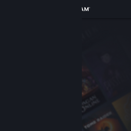
Bejelentkezés
Áruház
Közösség
Névjegy
Támogatás
Nyelvváltás
A Steam mobilalkalmazás beszerzése
Asztali weboldalra váltás