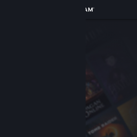
Bejelentkezés
Áruház
Közösség
Névjegy
Támogatás
Nyelvváltás
A Steam mobilalkalmazás beszerzése
Asztali weboldalra váltás