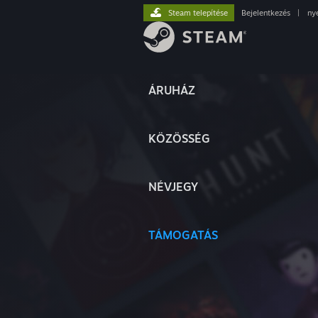
Steam telepítése
Bejelentkezés
|
ny
ÁRUHÁZ
KÖZÖSSÉG
NÉVJEGY
TÁMOGATÁS