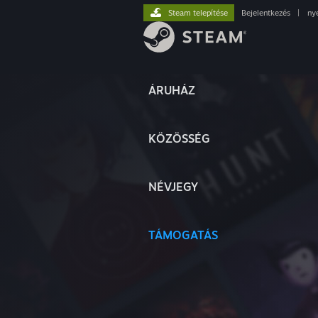
Steam telepítése
Bejelentkezés
|
ny
ÁRUHÁZ
KÖZÖSSÉG
NÉVJEGY
TÁMOGATÁS