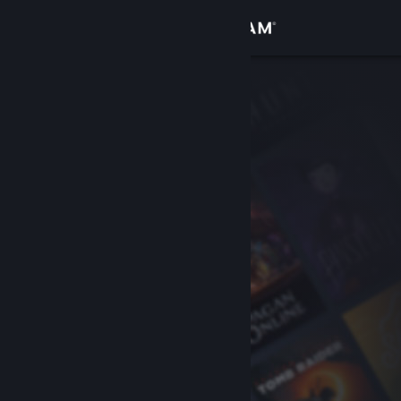
Bejelentkezés
Áruház
Közösség
Névjegy
Támogatás
Nyelvváltás
A Steam mobilalkalmazás beszerzése
Asztali weboldalra váltás