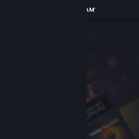
Bejelentkezés
Áruház
Közösség
Névjegy
Támogatás
Nyelvváltás
A Steam mobilalkalmazás beszerzése
Asztali weboldalra váltás