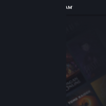
Bejelentkezés
Áruház
Közösség
Névjegy
Támogatás
Nyelvváltás
A Steam mobilalkalmazás beszerzése
Asztali weboldalra váltás