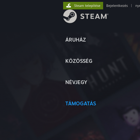
Steam telepítése
Bejelentkezés
|
ny
ÁRUHÁZ
KÖZÖSSÉG
NÉVJEGY
TÁMOGATÁS