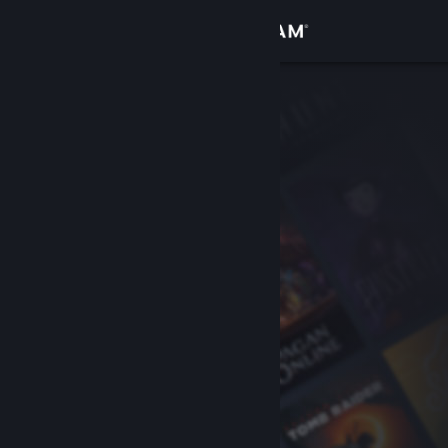
Bejelentkezés
Áruház
Közösség
Névjegy
Támogatás
Nyelvváltás
A Steam mobilalkalmazás beszerzése
Asztali weboldalra váltás