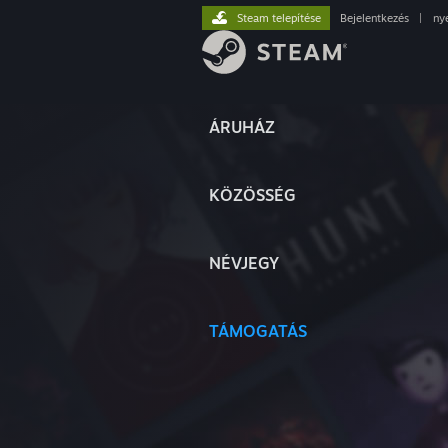
Steam telepítése
Bejelentkezés
|
ny
ÁRUHÁZ
KÖZÖSSÉG
NÉVJEGY
TÁMOGATÁS