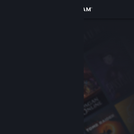
Bejelentkezés
Áruház
Közösség
Névjegy
Támogatás
Nyelvváltás
A Steam mobilalkalmazás beszerzése
Asztali weboldalra váltás