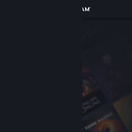
Bejelentkezés
Áruház
Közösség
Névjegy
Támogatás
Nyelvváltás
A Steam mobilalkalmazás beszerzése
Asztali weboldalra váltás