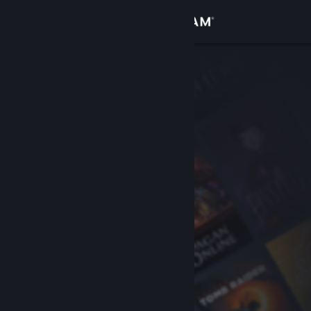
Bejelentkezés
Áruház
Közösség
Névjegy
Támogatás
Nyelvváltás
A Steam mobilalkalmazás beszerzése
Asztali weboldalra váltás