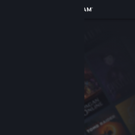
Bejelentkezés
Áruház
Közösség
Névjegy
Támogatás
Nyelvváltás
A Steam mobilalkalmazás beszerzése
Asztali weboldalra váltás