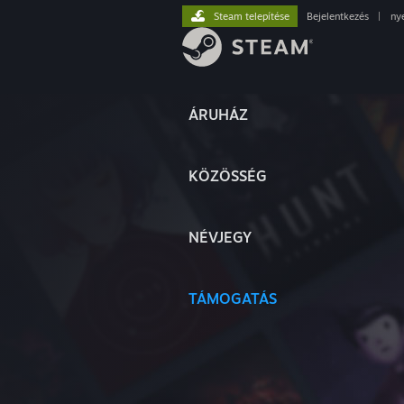
Steam telepítése
Bejelentkezés
|
ny
ÁRUHÁZ
KÖZÖSSÉG
NÉVJEGY
TÁMOGATÁS