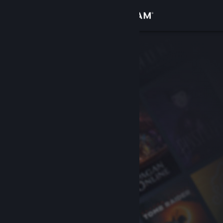
Bejelentkezés
Áruház
Közösség
Névjegy
Támogatás
Nyelvváltás
A Steam mobilalkalmazás beszerzése
Asztali weboldalra váltás