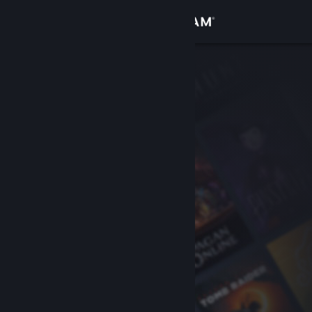
Bejelentkezés
Áruház
Közösség
Névjegy
Támogatás
Nyelvváltás
A Steam mobilalkalmazás beszerzése
Asztali weboldalra váltás