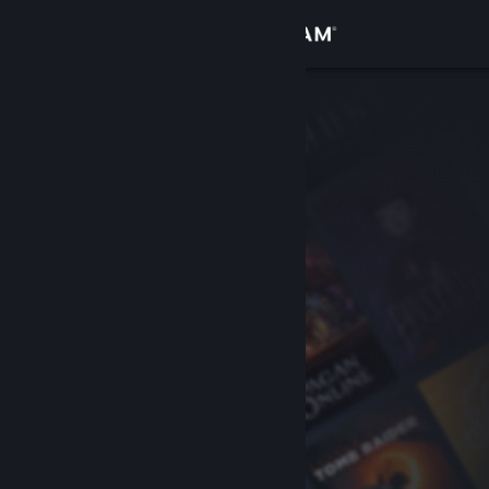
Bejelentkezés
Áruház
Közösség
Névjegy
Támogatás
Nyelvváltás
A Steam mobilalkalmazás beszerzése
Asztali weboldalra váltás