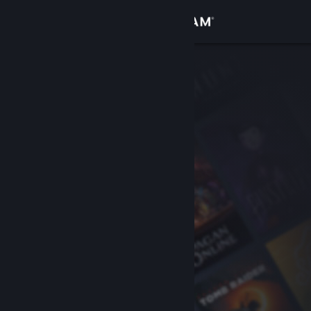
Bejelentkezés
Áruház
Közösség
Névjegy
Támogatás
Nyelvváltás
A Steam mobilalkalmazás beszerzése
Asztali weboldalra váltás