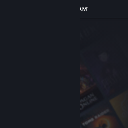
Bejelentkezés
Áruház
Közösség
Névjegy
Támogatás
Nyelvváltás
A Steam mobilalkalmazás beszerzése
Asztali weboldalra váltás