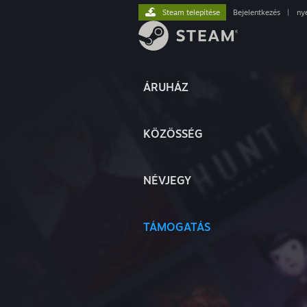
Steam telepítése
Bejelentkezés
|
ny
ÁRUHÁZ
KÖZÖSSÉG
NÉVJEGY
TÁMOGATÁS