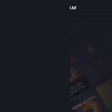
Bejelentkezés
Áruház
Közösség
Névjegy
Támogatás
Nyelvváltás
A Steam mobilalkalmazás beszerzése
Asztali weboldalra váltás