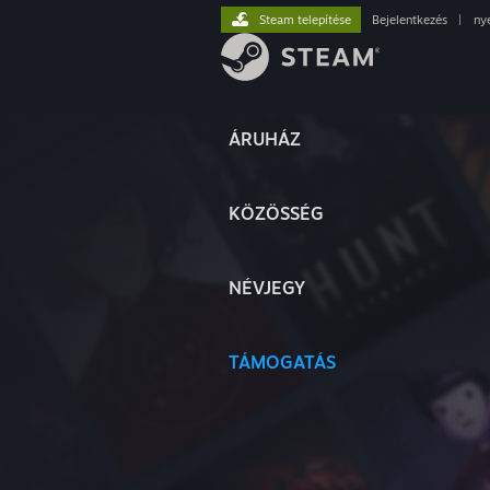
Steam telepítése
Bejelentkezés
|
ny
ÁRUHÁZ
KÖZÖSSÉG
NÉVJEGY
TÁMOGATÁS