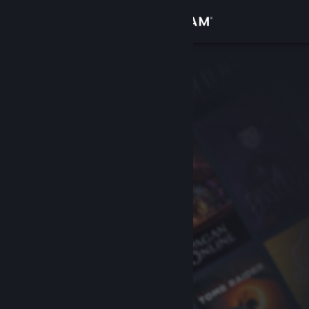
Bejelentkezés
Áruház
Közösség
Névjegy
Támogatás
Nyelvváltás
A Steam mobilalkalmazás beszerzése
Asztali weboldalra váltás