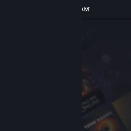
Bejelentkezés
Áruház
Közösség
Névjegy
Támogatás
Nyelvváltás
A Steam mobilalkalmazás beszerzése
Asztali weboldalra váltás