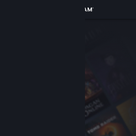
Bejelentkezés
Áruház
Közösség
Névjegy
Támogatás
Nyelvváltás
A Steam mobilalkalmazás beszerzése
Asztali weboldalra váltás