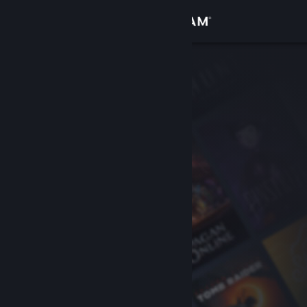
Bejelentkezés
Áruház
Közösség
Névjegy
Támogatás
Nyelvváltás
A Steam mobilalkalmazás beszerzése
Asztali weboldalra váltás