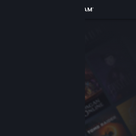
Bejelentkezés
Áruház
Közösség
Névjegy
Támogatás
Nyelvváltás
A Steam mobilalkalmazás beszerzése
Asztali weboldalra váltás