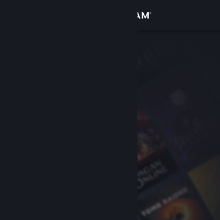
Bejelentkezés
Áruház
Közösség
Névjegy
Támogatás
Nyelvváltás
A Steam mobilalkalmazás beszerzése
Asztali weboldalra váltás