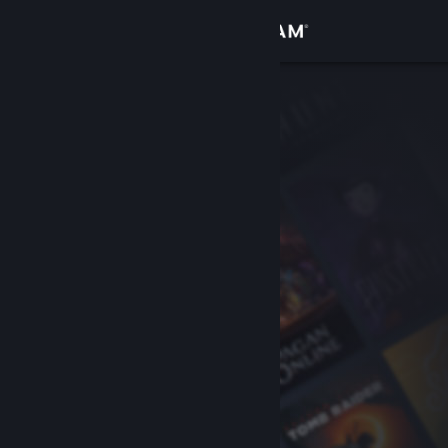
Bejelentkezés
Áruház
Közösség
Névjegy
Támogatás
Nyelvváltás
A Steam mobilalkalmazás beszerzése
Asztali weboldalra váltás