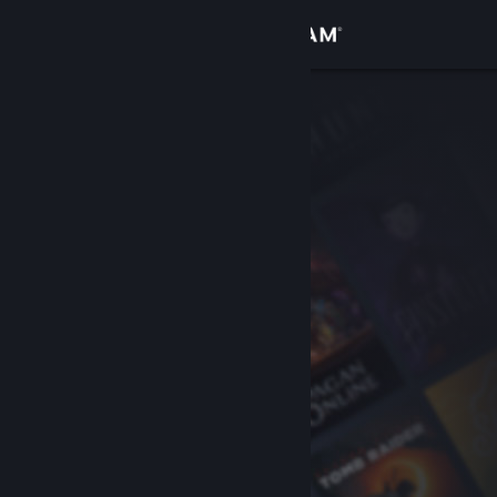
Bejelentkezés
Áruház
Közösség
Névjegy
Támogatás
Nyelvváltás
A Steam mobilalkalmazás beszerzése
Asztali weboldalra váltás