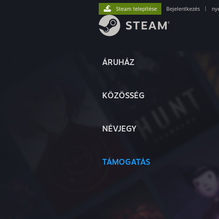
Steam telepítése
Bejelentkezés
|
ny
ÁRUHÁZ
KÖZÖSSÉG
NÉVJEGY
TÁMOGATÁS