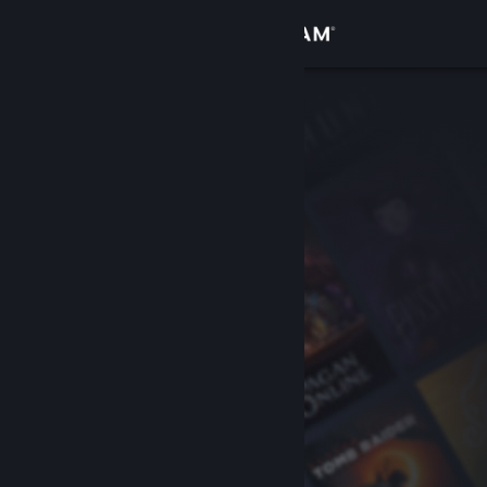
Bejelentkezés
Áruház
Közösség
Névjegy
Támogatás
Nyelvváltás
A Steam mobilalkalmazás beszerzése
Asztali weboldalra váltás