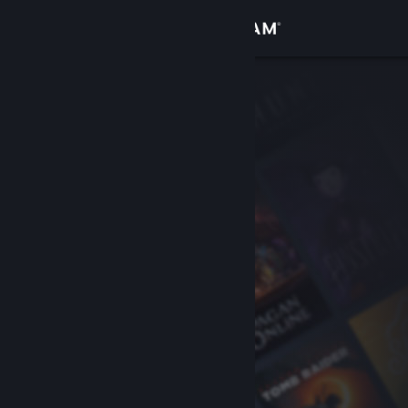
Bejelentkezés
Áruház
Közösség
Névjegy
Támogatás
Nyelvváltás
A Steam mobilalkalmazás beszerzése
Asztali weboldalra váltás