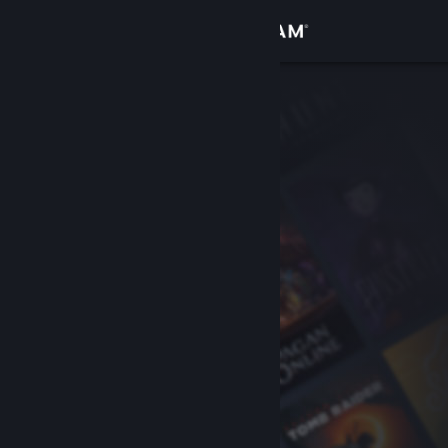
Bejelentkezés
Áruház
Közösség
Névjegy
Támogatás
Nyelvváltás
A Steam mobilalkalmazás beszerzése
Asztali weboldalra váltás