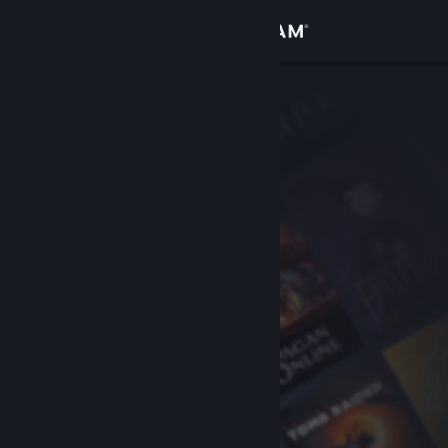
Bejelentkezés
Áruház
Közösség
Névjegy
Támogatás
Nyelvváltás
A Steam mobilalkalmazás beszerzése
Asztali weboldalra váltás