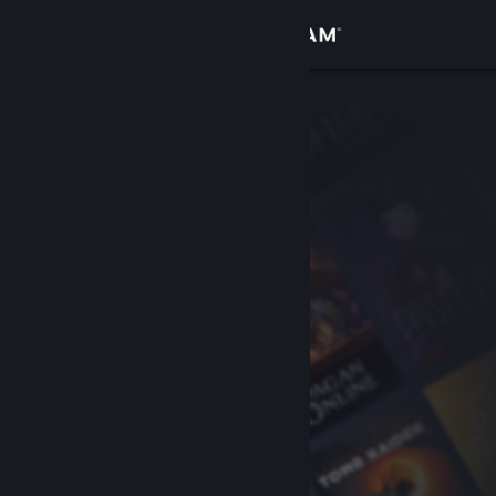
Bejelentkezés
Áruház
Közösség
Névjegy
Támogatás
Nyelvváltás
A Steam mobilalkalmazás beszerzése
Asztali weboldalra váltás