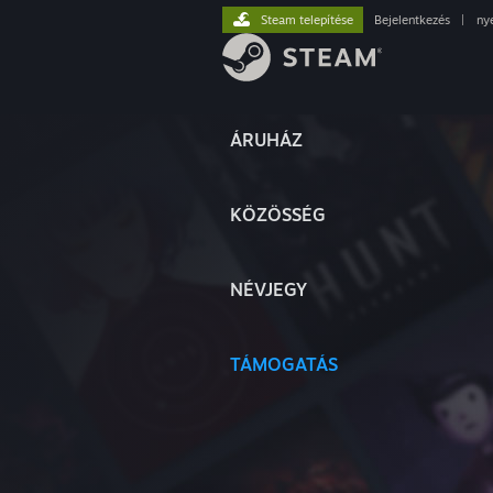
Steam telepítése
Bejelentkezés
|
ny
ÁRUHÁZ
KÖZÖSSÉG
NÉVJEGY
TÁMOGATÁS