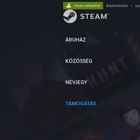
Steam telepítése
Bejelentkezés
|
ny
ÁRUHÁZ
KÖZÖSSÉG
NÉVJEGY
TÁMOGATÁS