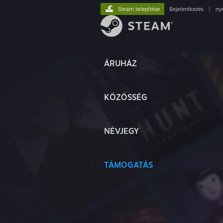
Steam telepítése
Bejelentkezés
|
ny
ÁRUHÁZ
KÖZÖSSÉG
NÉVJEGY
TÁMOGATÁS