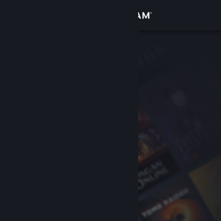
Bejelentkezés
Áruház
Közösség
Névjegy
Támogatás
Nyelvváltás
A Steam mobilalkalmazás beszerzése
Asztali weboldalra váltás