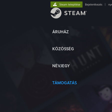
Steam telepítése
Bejelentkezés
|
ny
ÁRUHÁZ
KÖZÖSSÉG
NÉVJEGY
TÁMOGATÁS