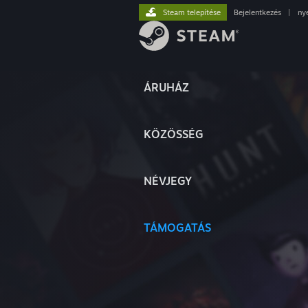
Steam telepítése
Bejelentkezés
|
ny
ÁRUHÁZ
KÖZÖSSÉG
NÉVJEGY
TÁMOGATÁS